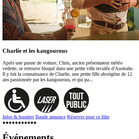
Charlie et les kangourous
Après une panne de voiture, Chris, ancien présentateur météo
vedette, se retrouve bloqué dans une petite ville reculée d'Australie.
Il y fait la connaissance de Charlie, une petite fille aborigène de 12
ans passionnée par les kangourous, et qui pa...
Infos & horaires
Bande annonce
Réserver pour ce film
●︎
●︎
●︎
●︎
●︎
●︎
●︎
●︎
●︎
●︎
●︎
Événements