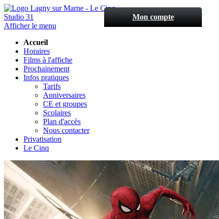
Studio 31
Mon compte
Afficher le menu
Accueil
Horaires
Films à l'affiche
Prochainement
Infos pratiques
Tarifs
Anniversaires
CE et groupes
Scolaires
Plan d'accès
Nous contacter
Privatisation
Le Cinq